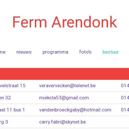
Ferm Arendonk
me
nieuws
programma
foto's
bestuur
velstraat 15
veravervecken@telenet.be
014
en 32
miekcla53@gmail.com
014
aat 11 bus 1
vandenbroeckgaby@hotmail.com
014
rg 3
carry.fabri@skynet.be