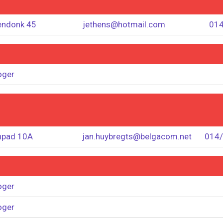
endonk 45
jethens@hotmail.com
014
oger
npad 10A
jan.huybregts@belgacom.net
014/
oger
oger