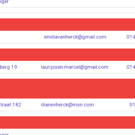
oger
emiliavanherck@gmail.com
014
berg 19
laurijssen.marcel@gmail.com
014
traat 182
dianevherck@msn.com
01
oger