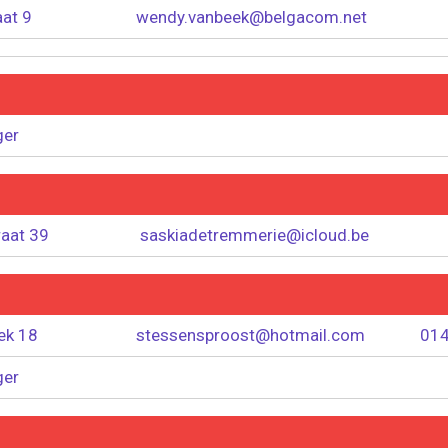
aat 9
wendy.vanbeek@belgacom.net
ger
raat 39
saskiadetremmerie@icloud.be
ek 18
stessensproost@hotmail.com
014
ger