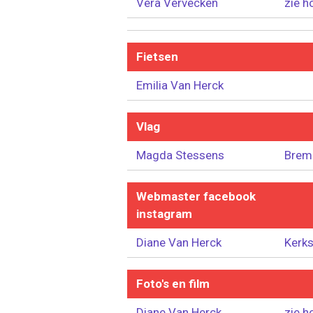
Vera Vervecken
zie h
Fietsen
Emilia Van Herck
Vlag
Magda Stessens
Brem
Webmaster facebook
instagram
Diane Van Herck
Kerks
Foto's en film
Diane Van Herck
zie h