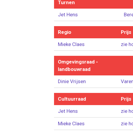
Turnen
Jet Hens
Ber
Regio
Prijs
Mieke Claes
zie h
Omgevingsraad -
landbouwraad
Dinie Vrijsen
Vare
Cultuurraad
Prijs
Jet Hens
zie h
Mieke Claes
zie h