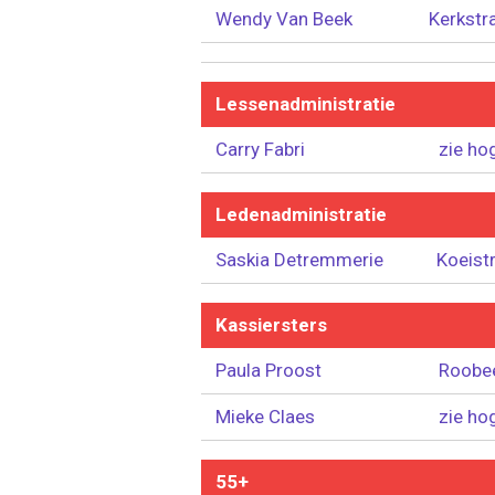
Wendy Van Beek
Kerkstr
Lessenadministratie
Carry Fabri
zie ho
Ledenadministratie
Saskia Detremmerie
Koeist
Kassiersters
Paula Proost
Roobe
Mieke Claes
zie ho
55+