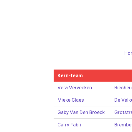
Ga
direct
naar
de
hoofdinhoud
Ho
Kern-team
Vera Vervecken
Biesheu
Mieke Claes
De Valk
Gaby Van Den Broeck
Grotstr
Carry Fabri
Brembe