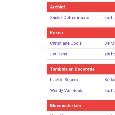
Archief
Saskia Detremmerie
zie h
Koken
Christiane Cools
De M
Jet Hens
zie h
Tombola en Decoratie
Lisette Segers
Kerks
Wendy Van Beek
zie h
Bloemschikken