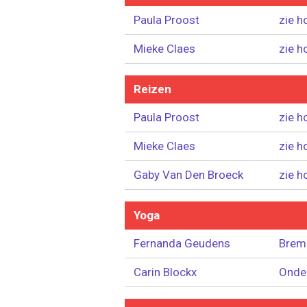
Paula Proost
zie h
Mieke Claes
zie h
Reizen
Paula Proost
zie h
Mieke Claes
zie h
Gaby Van Den Broeck
zie h
Yoga
Fernanda Geudens
Brem
Carin Blockx
Onder