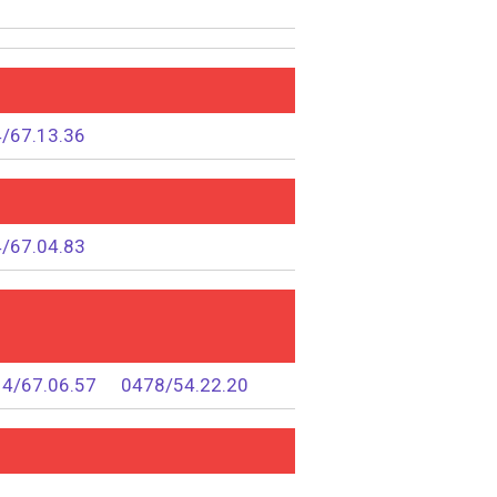
/67.13.36
/67.04.83
4/67.06.57
0478/54.22.20