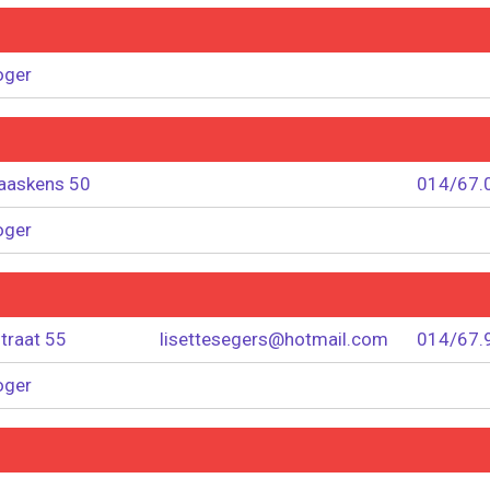
oger
aaskens 50
014/67.
oger
traat 55
lisettesegers@hotmail.com
014/67.
oger