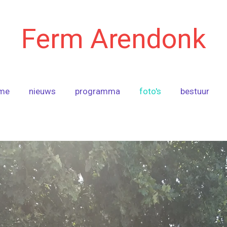
Ferm Arendonk
me
nieuws
programma
foto's
bestuur